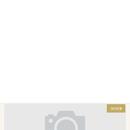
おしゃべりも弾む楽しい時間となりました^_^
ぽ~れぽ~れ
、
トコトコ
カテゴリー
前の記事
マタニティカフェ(パパママ教室)を開催しました
2024年6月18日
次の記事