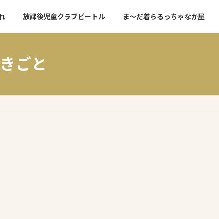
れ
放課後児童クラブビートル
ま～だ着らるっちゃなか屋
きごと