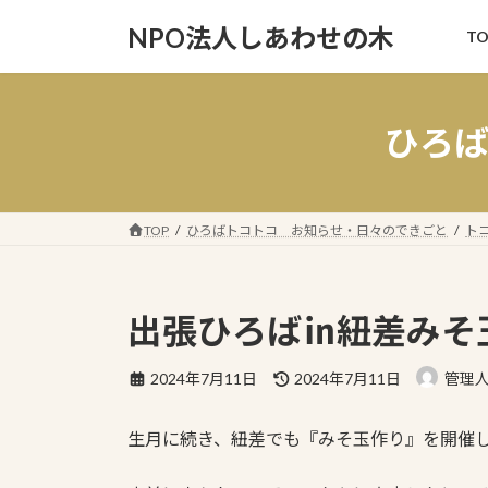
コ
ナ
NPO法人しあわせの木
TO
ン
ビ
テ
ゲ
ン
ー
ツ
シ
ひろ
へ
ョ
ス
ン
キ
に
ッ
移
TOP
ひろばトコトコ お知らせ・日々のできごと
ト
プ
動
出張ひろば㏌紐差みそ
最
2024年7月11日
2024年7月11日
管理
終
更
生月に続き、紐差でも『みそ玉作り』を開催
新
日
時