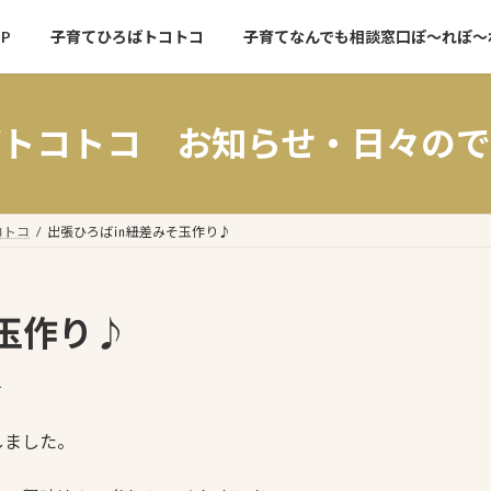
P
子育てひろばトコトコ
子育てなんでも相談窓口ぽ～れぽ～
ばトコトコ お知らせ・日々ので
コトコ
出張ひろば㏌紐差みそ玉作り♪
玉作り♪
人
しました。