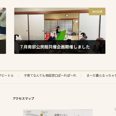
次の記事
７月南部公民館共催企画開催しました
2024年7月19日
ブビートル
子育てなんでも相談窓口ぽ～れぽ～れ
ま～だ着らるっちゃ
アクセスマップ