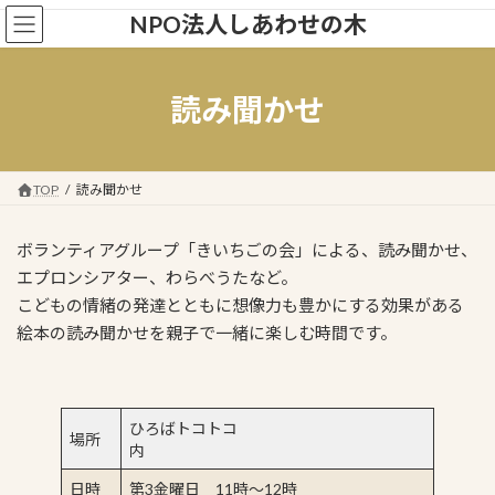
コ
ナ
NPO法人しあわせの木
ン
ビ
テ
ゲ
ン
ー
ツ
シ
読み聞かせ
へ
ョ
ス
ン
キ
に
ッ
移
TOP
読み聞かせ
プ
動
ボランティアグループ「きいちごの会」による、読み聞かせ、
エプロンシアター、わらべうたなど。
こどもの情緒の発達とともに想像力も豊かにする効果がある
絵本の読み聞かせを親子で一緒に楽しむ時間です。
ひろばトコトコ
場所
内
日時
第3金曜日 11時～12時